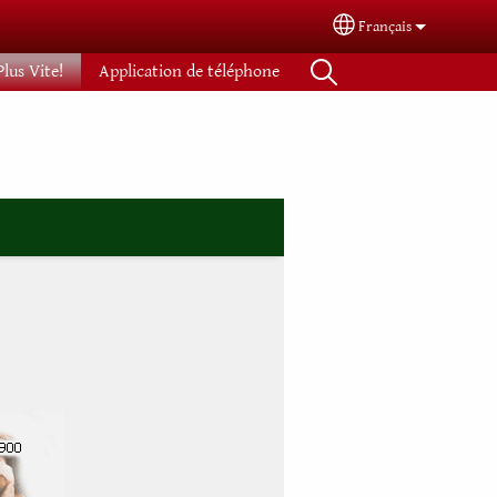
Français
Select your languag
Plus Vite!
Application de téléphone