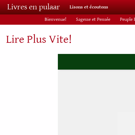
Aller au contenu principal
Livres en pulaar
Lisons et écoutons
Bienvenue!
Sagesse et Pensée
Peuple 
Lire Plus Vite!