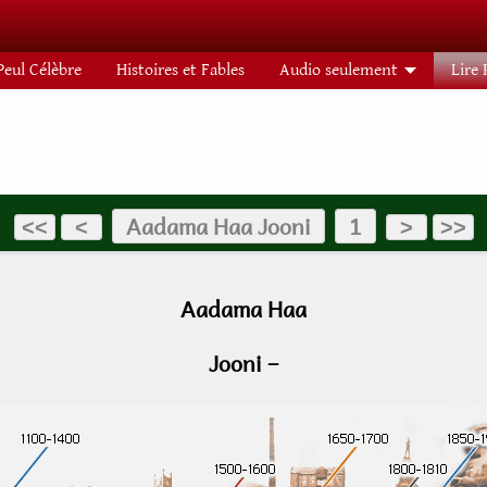
Peul Célèbre
Histoires et Fables
Audio seulement
Lire 