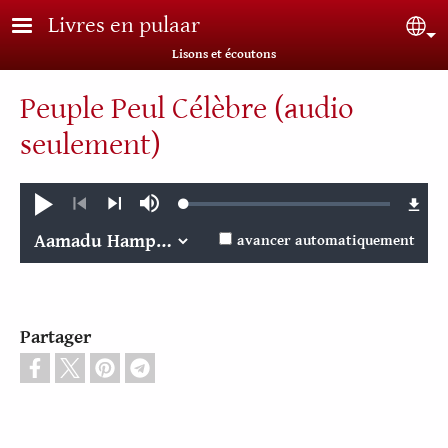
Aller au contenu principal
Livres en pulaar
Sel
Lisons et écoutons
Peuple Peul Célèbre (audio
seulement)
Loaded
:
Jouer
Sourdine
0.03%
Précédent
Suivant
avancer automatiquement
Partager