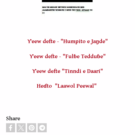
Ƴeew defte - "Humpito e Jaŋde"
Ƴeew defte - "Fulɓe Tedduɓe"
Ƴeew defte "Tinndi e Daari"
Heɗto "Laawol Peewal"
Share