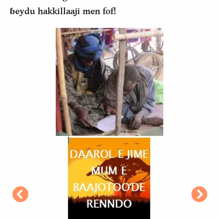
ɓeydu hakkillaaji men fof!