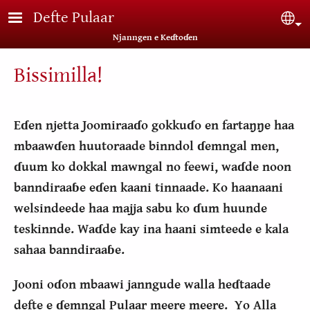
Skip to main content
Defte Pulaar
Sel
Njanngen e Keɗtoɗen
Bissimilla!
Eɗen njetta Joomiraaɗo gokkuɗo en fartaŋŋe haa
mbaawɗen huutoraade binndol ɗemngal men,
ɗuum ko dokkal mawngal no
feewi, waɗde noon
banndiraaɓe eɗen kaani tinnaade. Ko haanaani
welsindeede haa majja sabu ko ɗum huunde
teskinnde. Waɗde kay ina haani simteede e kala
sahaa banndiraaɓe.
Jooni oɗon mbaawi janngude walla heɗtaade
defte e ɗemngal Pulaar meere meere. Yo Alla